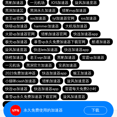
黑豹加速器
一元机场
IOS加速器
旋风加速度器
黑洞加速噐
黑洞永久加速器
猎豹nvp加速器
老王vp官网
ios加速器
tyl加速器官网
ios加速器
快喵vp加速器
hammer加速器
大机场加速器
火箭vp加速器官网
猎豹加速器官网
快连加速器app
极光vp加速器
暴雪vp永久免费加速器下载官网
酷通加速器
旋风加速度器
快连lets加速器
快连加速器app
快橙加速器
老王vqn加速
黑豹加速器
雷霆vp加速器
一元机场
黑洞官方加速器
安易加速器
2023免费加速神器
快连加速器app
猴王加速器
小猫咪ciash加速器
猎豹加速器
旋风加速度器
快连vp加速器
快连加速器app
雷霆每天免费2小时
暴雪vp永久免费加速器下载官网
旋风加速度器
vqn加速外网
永久免费使用的加速器
下载