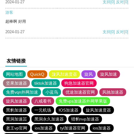
2024-01-27
支持
[0]
反对
[0]
游客
超棒啊 好用
2024-01-27
支持
[0]
反对
[0]
友情链接
网站地图
QuickQ
旋风加速度器
旋风
旋风加速
坚果加速器
tiktok加速器
狗急加速器官网
免费vqn外网加速
小蓝鸟
优途加速器官网
风驰加速器
旋风加速器
八戒看书
免费vps加速器外网苹果版
黑豹加速器
一元机场
IOS加速器
旋风加速度器
黑洞加速噐
黑洞永久加速器
猎豹nvp加速器
老王vp官网
ios加速器
tyl加速器官网
ios加速器