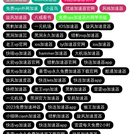
免费vqn外网加速
小蓝鸟
优途加速器官网
风驰加速器
旋风加速器
八戒看书
免费vps加速器外网苹果版
黑豹加速器
一元机场
IOS加速器
旋风加速度器
黑洞加速噐
黑洞永久加速器
猎豹nvp加速器
老王vp官网
ios加速器
tyl加速器官网
ios加速器
快喵vp加速器
hammer加速器
大机场加速器
火箭vp加速器官网
猎豹加速器官网
快连加速器app
极光vp加速器
暴雪vp永久免费加速器下载官网
酷通加速器
旋风加速度器
快连lets加速器
快连加速器app
快橙加速器
老王vqn加速
黑豹加速器
雷霆vp加速器
一元机场
黑洞官方加速器
安易加速器
2023免费加速神器
快连加速器app
猴王加速器
小猫咪ciash加速器
猎豹加速器
旋风加速度器
快连vp加速器
快连加速器app
雷霆每天免费2小时