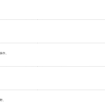
。
悉操作。
。
野。