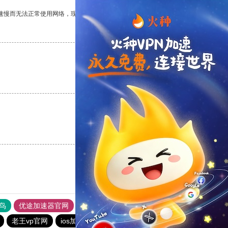
速慢而无法正常使用网络，现在有了这个app，我再也不用担心了。
支持
[0]
反对
[0]
支持
[0]
反对
[0]
支持
[0]
反对
[0]
鸟
优途加速器官网
风驰加速器
旋风加速器
八戒看书
老王vp官网
ios加速器
tyl加速器官网
ios加速器