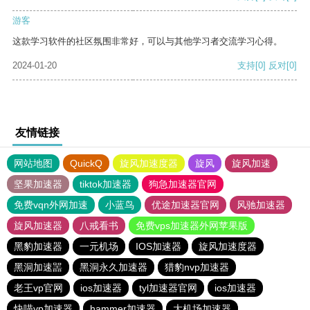
游客
这款学习软件的社区氛围非常好，可以与其他学习者交流学习心得。
2024-01-20
支持
[0]
反对
[0]
友情链接
网站地图
QuickQ
旋风加速度器
旋风
旋风加速
坚果加速器
tiktok加速器
狗急加速器官网
免费vqn外网加速
小蓝鸟
优途加速器官网
风驰加速器
旋风加速器
八戒看书
免费vps加速器外网苹果版
黑豹加速器
一元机场
IOS加速器
旋风加速度器
黑洞加速噐
黑洞永久加速器
猎豹nvp加速器
老王vp官网
ios加速器
tyl加速器官网
ios加速器
快喵vp加速器
hammer加速器
大机场加速器