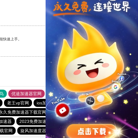
支持
[0]
反对
[0]
能快速上手。
支持
[0]
反对
[0]
鸟
优途加速器官网
风驰加速器
旋风加速器
八戒看书
老王vp官网
ios加速器
tyl加速器官网
ios加速器
p永久免费加速器下载官网
酷通加速器
旋风加速度器
加速器
2023免费加速神器
快连加速器app
猴王加速器
下载官网
旋风加速度器
vqn加速外网