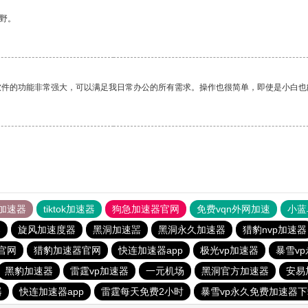
野。
软件的功能非常强大，可以满足我日常办公的所有需求。操作也很简单，即使是小白也
加速器
tiktok加速器
狗急加速器官网
免费vqn外网加速
小蓝
器
旋风加速度器
黑洞加速噐
黑洞永久加速器
猎豹nvp加速器
官网
猎豹加速器官网
快连加速器app
极光vp加速器
暴雪v
黑豹加速器
雷霆vp加速器
一元机场
黑洞官方加速器
安易
器
快连加速器app
雷霆每天免费2小时
暴雪vp永久免费加速器