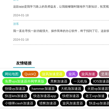
这款app是我学习路上的良师益友，让我能够随时随地学习新知识，拓宽视
2024-01-18
游客
我一直在寻找一款功能强大、操作简单的办公软件，终于找到了它。这款
2024-01-18
友情链接
网站地图
QuickQ
旋风加速度器
旋风
旋风加速
坚果
免费vps加速器外网苹果版
黑豹加速器
一元机场
IOS加速
快喵vp加速器
hammer加速器
大机场加速器
火箭vp加速器
快连lets加速器
快连加速器app
快橙加速器
老王vqn加速
小猫咪ciash加速器
猎豹加速器
旋风加速度器
快连vp加速