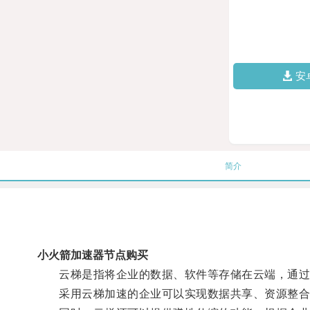
安
简介
小火箭加速器节点购买
云梯是指将企业的数据、软件等存储在云端，通过
采用云梯加速的企业可以实现数据共享、资源整合