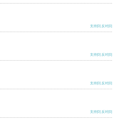
支持
[0]
反对
[0]
支持
[0]
反对
[0]
支持
[0]
反对
[0]
支持
[0]
反对
[0]