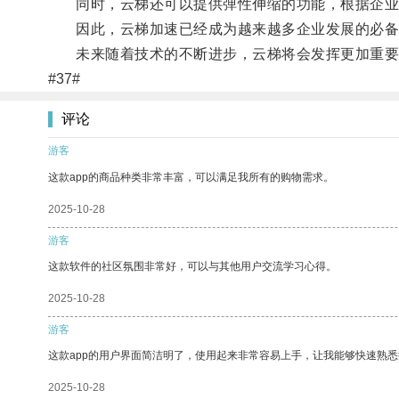
同时，云梯还可以提供弹性伸缩的功能，根据企业
因此，云梯加速已经成为越来越多企业发展的必备
未来随着技术的不断进步，云梯将会发挥更加重要
#37#
评论
游客
这款app的商品种类非常丰富，可以满足我所有的购物需求。
2025-10-28
游客
这款软件的社区氛围非常好，可以与其他用户交流学习心得。
2025-10-28
游客
这款app的用户界面简洁明了，使用起来非常容易上手，让我能够快速熟悉
2025-10-28