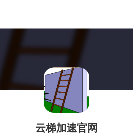
云梯加速官网