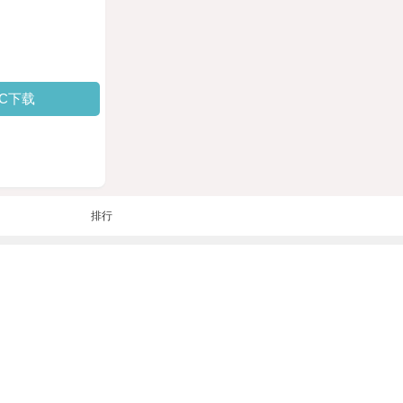
PC下载
排行