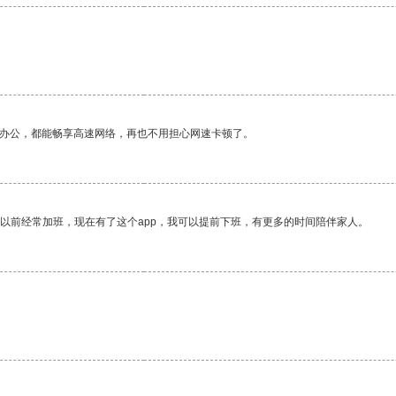
作办公，都能畅享高速网络，再也不用担心网速卡顿了。
我以前经常加班，现在有了这个app，我可以提前下班，有更多的时间陪伴家人。