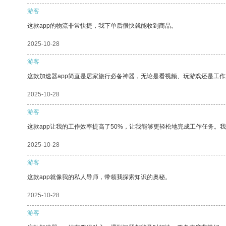
游客
这款app的物流非常快捷，我下单后很快就能收到商品。
2025-10-28
游客
这款加速器app简直是居家旅行必备神器，无论是看视频、玩游戏还是工
2025-10-28
游客
这款app让我的工作效率提高了50%，让我能够更轻松地完成工作任务。
2025-10-28
游客
这款app就像我的私人导师，带领我探索知识的奥秘。
2025-10-28
游客