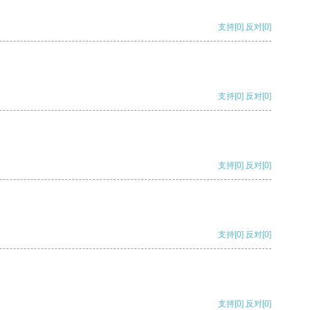
支持
[0]
反对
[0]
支持
[0]
反对
[0]
支持
[0]
反对
[0]
支持
[0]
反对
[0]
支持
[0]
反对
[0]