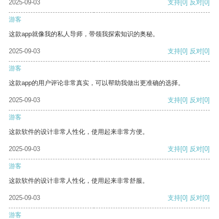
2025-09-03
支持
[0]
反对
[0]
游客
这款app就像我的私人导师，带领我探索知识的奥秘。
2025-09-03
支持
[0]
反对
[0]
游客
这款app的用户评论非常真实，可以帮助我做出更准确的选择。
2025-09-03
支持
[0]
反对
[0]
游客
这款软件的设计非常人性化，使用起来非常方便。
2025-09-03
支持
[0]
反对
[0]
游客
这款软件的设计非常人性化，使用起来非常舒服。
2025-09-03
支持
[0]
反对
[0]
游客