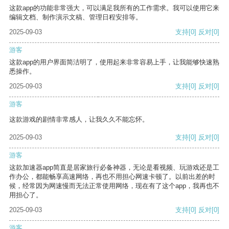
这款app的功能非常强大，可以满足我所有的工作需求。我可以使用它来
编辑文档、制作演示文稿、管理日程安排等。
2025-09-03
支持
[0]
反对
[0]
游客
这款app的用户界面简洁明了，使用起来非常容易上手，让我能够快速熟
悉操作。
2025-09-03
支持
[0]
反对
[0]
游客
这款游戏的剧情非常感人，让我久久不能忘怀。
2025-09-03
支持
[0]
反对
[0]
游客
这款加速器app简直是居家旅行必备神器，无论是看视频、玩游戏还是工
作办公，都能畅享高速网络，再也不用担心网速卡顿了。以前出差的时
候，经常因为网速慢而无法正常使用网络，现在有了这个app，我再也不
用担心了。
2025-09-03
支持
[0]
反对
[0]
游客