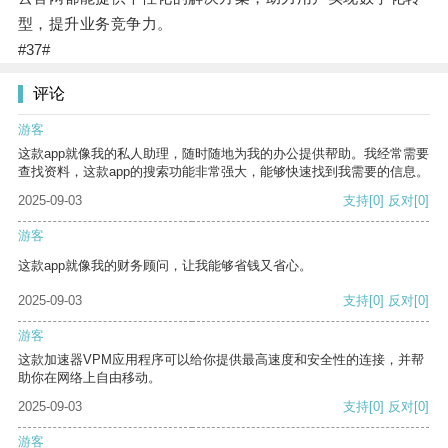
型，提升业务竞争力。
#37#
评论
游客
这款app就像我的私人助理，随时随地为我的办公提供帮助。我经常需要
查找资料，这款app的搜索功能非常强大，能够快速找到我需要的信息。
2025-09-03
支持
[0]
反对
[0]
游客
这款app就像我的财务顾问，让我能够省钱又省心。
2025-09-03
支持
[0]
反对
[0]
游客
这款加速器VPM应用程序可以给你提供最高速度和安全性的连接，并帮
助你在网络上自由移动。
2025-09-03
支持
[0]
反对
[0]
游客