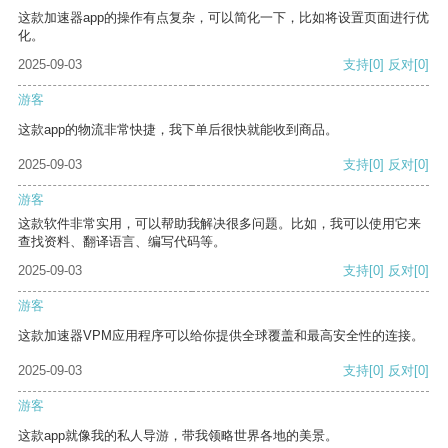
这款加速器app的操作有点复杂，可以简化一下，比如将设置页面进行优
化。
2025-09-03
支持
[0]
反对
[0]
游客
这款app的物流非常快捷，我下单后很快就能收到商品。
2025-09-03
支持
[0]
反对
[0]
游客
这款软件非常实用，可以帮助我解决很多问题。比如，我可以使用它来
查找资料、翻译语言、编写代码等。
2025-09-03
支持
[0]
反对
[0]
游客
这款加速器VPM应用程序可以给你提供全球覆盖和最高安全性的连接。
2025-09-03
支持
[0]
反对
[0]
游客
这款app就像我的私人导游，带我领略世界各地的美景。