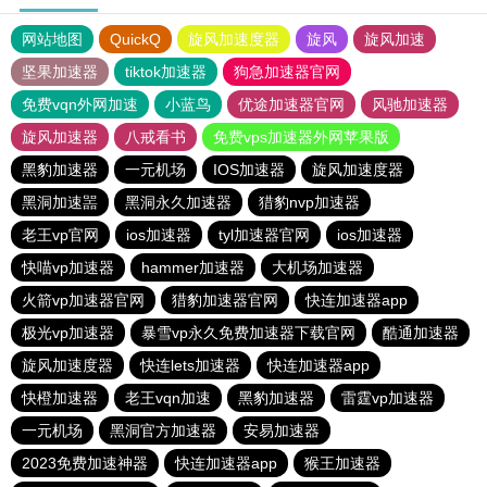
网站地图
QuickQ
旋风加速度器
旋风
旋风加速
坚果加速器
tiktok加速器
狗急加速器官网
免费vqn外网加速
小蓝鸟
优途加速器官网
风驰加速器
旋风加速器
八戒看书
免费vps加速器外网苹果版
黑豹加速器
一元机场
IOS加速器
旋风加速度器
黑洞加速噐
黑洞永久加速器
猎豹nvp加速器
老王vp官网
ios加速器
tyl加速器官网
ios加速器
快喵vp加速器
hammer加速器
大机场加速器
火箭vp加速器官网
猎豹加速器官网
快连加速器app
极光vp加速器
暴雪vp永久免费加速器下载官网
酷通加速器
旋风加速度器
快连lets加速器
快连加速器app
快橙加速器
老王vqn加速
黑豹加速器
雷霆vp加速器
一元机场
黑洞官方加速器
安易加速器
2023免费加速神器
快连加速器app
猴王加速器