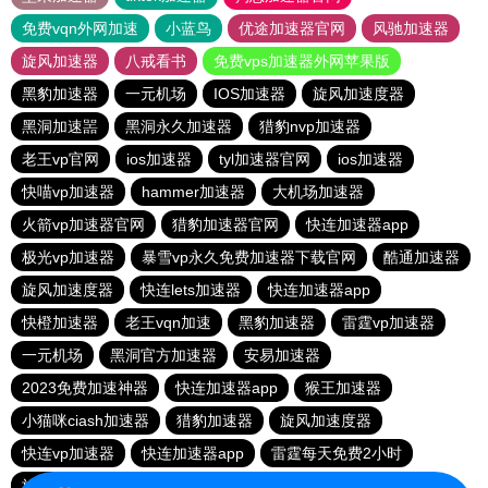
免费vqn外网加速
小蓝鸟
优途加速器官网
风驰加速器
旋风加速器
八戒看书
免费vps加速器外网苹果版
黑豹加速器
一元机场
IOS加速器
旋风加速度器
黑洞加速噐
黑洞永久加速器
猎豹nvp加速器
老王vp官网
ios加速器
tyl加速器官网
ios加速器
快喵vp加速器
hammer加速器
大机场加速器
火箭vp加速器官网
猎豹加速器官网
快连加速器app
极光vp加速器
暴雪vp永久免费加速器下载官网
酷通加速器
旋风加速度器
快连lets加速器
快连加速器app
快橙加速器
老王vqn加速
黑豹加速器
雷霆vp加速器
一元机场
黑洞官方加速器
安易加速器
2023免费加速神器
快连加速器app
猴王加速器
小猫咪ciash加速器
猎豹加速器
旋风加速度器
快连vp加速器
快连加速器app
雷霆每天免费2小时
旋风加速度器
vqn加速外网