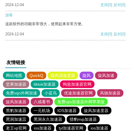
2024-12-04
支持
[0]
反对
[0]
游客
这款软件的功能非常强大，使用起来非常方便。
2024-12-04
支持
[0]
反对
[0]
友情链接
网站地图
QuickQ
旋风加速度器
旋风
旋风加速
坚果加速器
tiktok加速器
狗急加速器官网
免费vqn外网加速
小蓝鸟
优途加速器官网
风驰加速器
旋风加速器
八戒看书
免费vps加速器外网苹果版
黑豹加速器
一元机场
IOS加速器
旋风加速度器
黑洞加速噐
黑洞永久加速器
猎豹nvp加速器
老王vp官网
ios加速器
tyl加速器官网
ios加速器