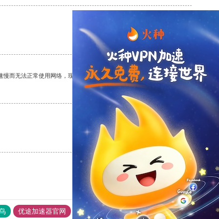
支持
[0]
反对
[0]
速慢而无法正常使用网络，现在有了这个app，我再也不用担心了。
支持
[0]
反对
[0]
支持
[0]
反对
[0]
鸟
优途加速器官网
风驰加速器
旋风加速器
八戒看书