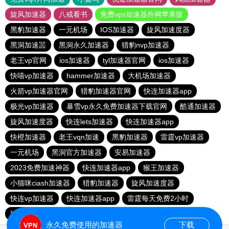
旋风加速器
八戒看书
免费vps加速器外网苹果版
黑豹加速器
一元机场
IOS加速器
旋风加速度器
黑洞加速噐
黑洞永久加速器
猎豹nvp加速器
老王vp官网
ios加速器
tyl加速器官网
ios加速器
快喵vp加速器
hammer加速器
大机场加速器
火箭vp加速器官网
猎豹加速器官网
快连加速器app
极光vp加速器
暴雪vp永久免费加速器下载官网
酷通加速器
旋风加速度器
快连lets加速器
快连加速器app
快橙加速器
老王vqn加速
黑豹加速器
雷霆vp加速器
一元机场
黑洞官方加速器
安易加速器
2023免费加速神器
快连加速器app
猴王加速器
小猫咪ciash加速器
猎豹加速器
旋风加速度器
快连vp加速器
快连加速器app
雷霆每天免费2小时
旋风加速度器
vqn加速外网
永久免费使用的加速器
下载