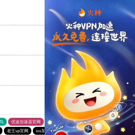
支持
[0]
反对
[0]
支持
[0]
反对
[0]
支持
[0]
反对
[0]
鸟
优途加速器官网
风驰加速器
旋风加速器
八戒看书
老王vp官网
ios加速器
tyl加速器官网
ios加速器