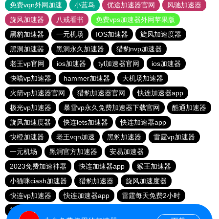
免费vqn外网加速
小蓝鸟
优途加速器官网
风驰加速器
旋风加速器
八戒看书
免费vps加速器外网苹果版
黑豹加速器
一元机场
IOS加速器
旋风加速度器
黑洞加速噐
黑洞永久加速器
猎豹nvp加速器
老王vp官网
ios加速器
tyl加速器官网
ios加速器
快喵vp加速器
hammer加速器
大机场加速器
火箭vp加速器官网
猎豹加速器官网
快连加速器app
极光vp加速器
暴雪vp永久免费加速器下载官网
酷通加速器
旋风加速度器
快连lets加速器
快连加速器app
快橙加速器
老王vqn加速
黑豹加速器
雷霆vp加速器
一元机场
黑洞官方加速器
安易加速器
2023免费加速神器
快连加速器app
猴王加速器
小猫咪ciash加速器
猎豹加速器
旋风加速度器
快连vp加速器
快连加速器app
雷霆每天免费2小时
旋风加速度器
vqn加速外网