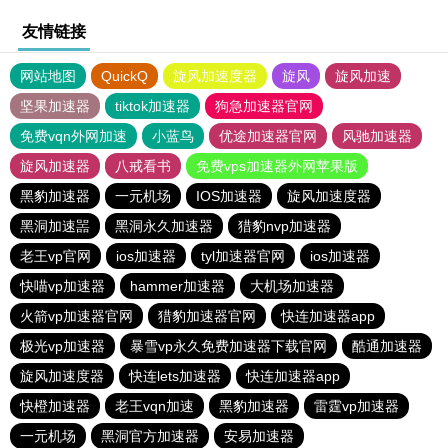
友情链接
网站地图
QuickQ
旋风加速度器
旋风
旋风加速
坚果加速器
tiktok加速器
狗急加速器官网
免费vqn外网加速
小蓝鸟
优途加速器官网
风驰加速器
旋风加速器
八戒看书
免费vps加速器外网苹果版
黑豹加速器
一元机场
IOS加速器
旋风加速度器
黑洞加速噐
黑洞永久加速器
猎豹nvp加速器
老王vp官网
ios加速器
tyl加速器官网
ios加速器
快喵vp加速器
hammer加速器
大机场加速器
火箭vp加速器官网
猎豹加速器官网
快连加速器app
极光vp加速器
暴雪vp永久免费加速器下载官网
酷通加速器
旋风加速度器
快连lets加速器
快连加速器app
快橙加速器
老王vqn加速
黑豹加速器
雷霆vp加速器
一元机场
黑洞官方加速器
安易加速器