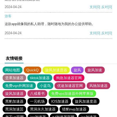
2024-04-24
支持
[0]
反对
[0]
游客
这款app就像我的私人助理，随时随地为我的办公提供帮助。
2024-04-24
支持
[0]
反对
[0]
友情链接
网站地图
QuickQ
旋风加速度器
旋风
旋风加速
坚果加速器
tiktok加速器
狗急加速器官网
免费vqn外网加速
小蓝鸟
优途加速器官网
风驰加速器
旋风加速器
八戒看书
免费vps加速器外网苹果版
黑豹加速器
一元机场
IOS加速器
旋风加速度器
黑洞加速噐
黑洞永久加速器
猎豹nvp加速器