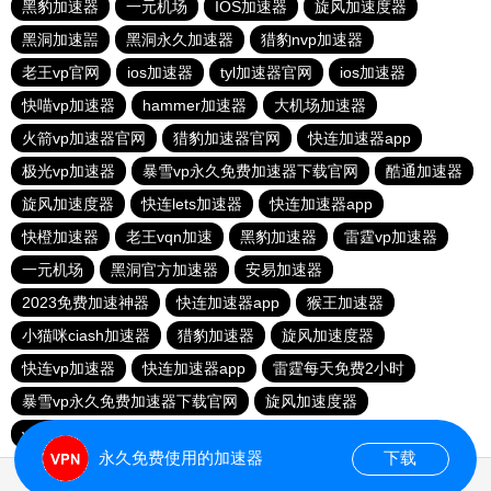
黑豹加速器
一元机场
IOS加速器
旋风加速度器
黑洞加速噐
黑洞永久加速器
猎豹nvp加速器
老王vp官网
ios加速器
tyl加速器官网
ios加速器
快喵vp加速器
hammer加速器
大机场加速器
火箭vp加速器官网
猎豹加速器官网
快连加速器app
极光vp加速器
暴雪vp永久免费加速器下载官网
酷通加速器
旋风加速度器
快连lets加速器
快连加速器app
快橙加速器
老王vqn加速
黑豹加速器
雷霆vp加速器
一元机场
黑洞官方加速器
安易加速器
2023免费加速神器
快连加速器app
猴王加速器
小猫咪ciash加速器
猎豹加速器
旋风加速度器
快连vp加速器
快连加速器app
雷霆每天免费2小时
暴雪vp永久免费加速器下载官网
旋风加速度器
vqn加速外网
永久免费使用的加速器
下载