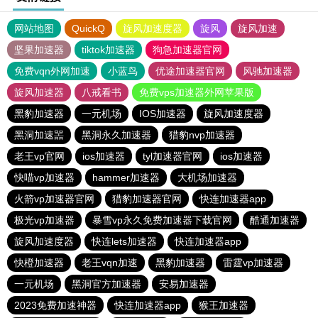
网站地图
QuickQ
旋风加速度器
旋风
旋风加速
坚果加速器
tiktok加速器
狗急加速器官网
免费vqn外网加速
小蓝鸟
优途加速器官网
风驰加速器
旋风加速器
八戒看书
免费vps加速器外网苹果版
黑豹加速器
一元机场
IOS加速器
旋风加速度器
黑洞加速噐
黑洞永久加速器
猎豹nvp加速器
老王vp官网
ios加速器
tyl加速器官网
ios加速器
快喵vp加速器
hammer加速器
大机场加速器
火箭vp加速器官网
猎豹加速器官网
快连加速器app
极光vp加速器
暴雪vp永久免费加速器下载官网
酷通加速器
旋风加速度器
快连lets加速器
快连加速器app
快橙加速器
老王vqn加速
黑豹加速器
雷霆vp加速器
一元机场
黑洞官方加速器
安易加速器
2023免费加速神器
快连加速器app
猴王加速器