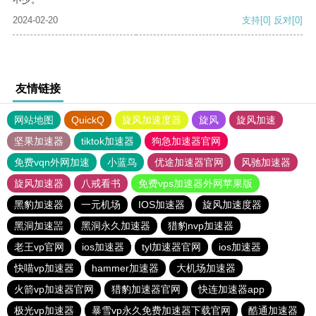
2024-02-20
支持
[0]
反对
[0]
友情链接
网站地图
QuickQ
旋风加速度器
旋风
旋风加速
坚果加速器
tiktok加速器
狗急加速器官网
免费vqn外网加速
小蓝鸟
优途加速器官网
风驰加速器
旋风加速器
八戒看书
免费vps加速器外网苹果版
黑豹加速器
一元机场
IOS加速器
旋风加速度器
黑洞加速噐
黑洞永久加速器
猎豹nvp加速器
老王vp官网
ios加速器
tyl加速器官网
ios加速器
快喵vp加速器
hammer加速器
大机场加速器
火箭vp加速器官网
猎豹加速器官网
快连加速器app
极光vp加速器
暴雪vp永久免费加速器下载官网
酷通加速器