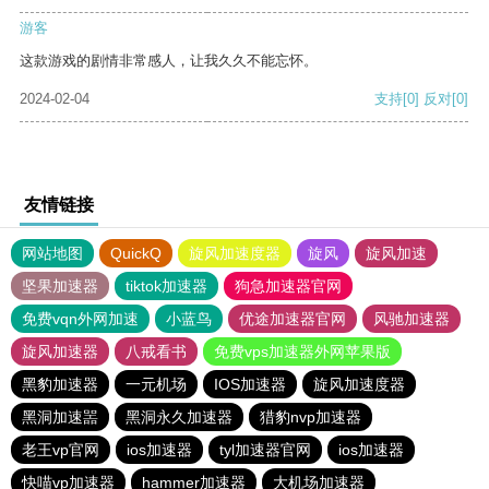
游客
这款游戏的剧情非常感人，让我久久不能忘怀。
2024-02-04
支持
[0]
反对
[0]
友情链接
网站地图
QuickQ
旋风加速度器
旋风
旋风加速
坚果加速器
tiktok加速器
狗急加速器官网
免费vqn外网加速
小蓝鸟
优途加速器官网
风驰加速器
旋风加速器
八戒看书
免费vps加速器外网苹果版
黑豹加速器
一元机场
IOS加速器
旋风加速度器
黑洞加速噐
黑洞永久加速器
猎豹nvp加速器
老王vp官网
ios加速器
tyl加速器官网
ios加速器
快喵vp加速器
hammer加速器
大机场加速器