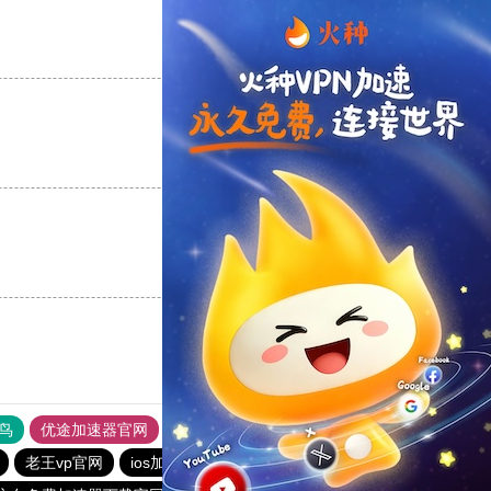
支持
[0]
反对
[0]
支持
[0]
反对
[0]
支持
[0]
反对
[0]
鸟
优途加速器官网
风驰加速器
旋风加速器
八戒看书
老王vp官网
ios加速器
tyl加速器官网
ios加速器