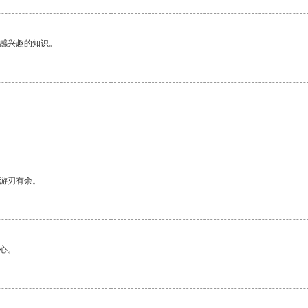
己感兴趣的知识。
中游刃有余。
心。