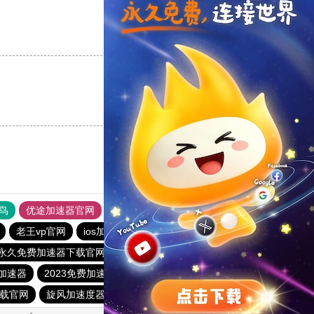
支持
[0]
反对
[0]
支持
[0]
反对
[0]
鸟
优途加速器官网
风驰加速器
旋风加速器
八戒看书
老王vp官网
ios加速器
tyl加速器官网
ios加速器
p永久免费加速器下载官网
酷通加速器
旋风加速度器
加速器
2023免费加速神器
快连加速器app
猴王加速器
下载官网
旋风加速度器
vqn加速外网