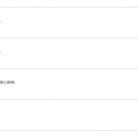
。
。
够放心购物。