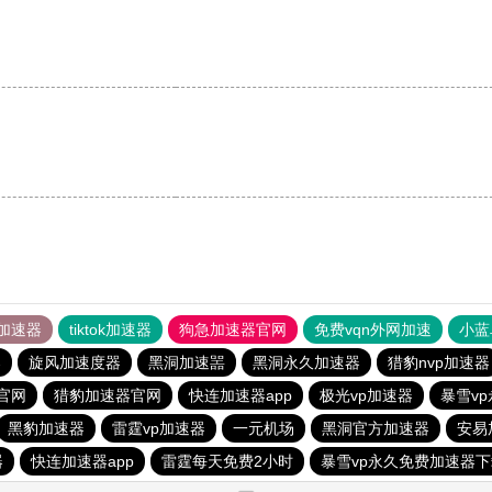
加速器
tiktok加速器
狗急加速器官网
免费vqn外网加速
小蓝
器
旋风加速度器
黑洞加速噐
黑洞永久加速器
猎豹nvp加速器
官网
猎豹加速器官网
快连加速器app
极光vp加速器
暴雪v
黑豹加速器
雷霆vp加速器
一元机场
黑洞官方加速器
安易
器
快连加速器app
雷霆每天免费2小时
暴雪vp永久免费加速器