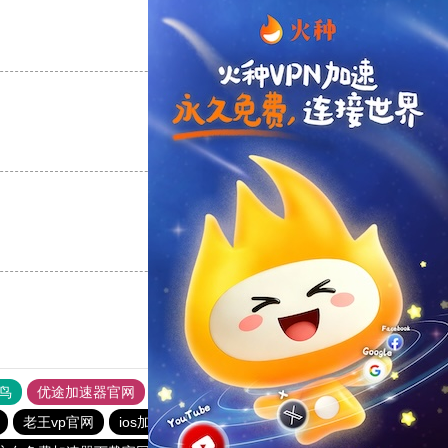
支持
[0]
反对
[0]
支持
[0]
反对
[0]
支持
[0]
反对
[0]
鸟
优途加速器官网
风驰加速器
旋风加速器
八戒看书
老王vp官网
ios加速器
tyl加速器官网
ios加速器