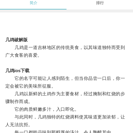
简介
排行
几鸡破解版
几鸡是一道吉林地区的传统美食，以其味道独特而受到
广大食客的喜爱。
几鸡ios下载
它的名字可能让人感到陌生，但当你品尝一口后，你一
定会被它的美味所征服。
几鸡以新鲜的土鸡作为主要食材，经过腌制和红烧的步
骤制作而成。
它的肉质鲜嫩多汁，入口即化。
与此同时，几鸡独特的红烧调料使其味道更加浓郁，让
人无法抗拒。
每一口都能品味到那醇厚的汤汁，令人陶醉其中。