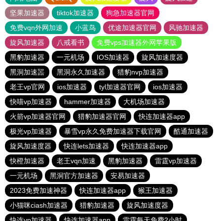
坚果加速器
tiktok加速器
狗急加速器官网
免费vqn外网加速
小蓝鸟
优途加速器官网
风驰加速器
旋风加速器
八戒看书
免费vps加速器外网苹果版
黑豹加速器
一元机场
IOS加速器
旋风加速度器
黑洞加速噐
黑洞永久加速器
猎豹nvp加速器
老王vp官网
ios加速器
tyl加速器官网
ios加速器
快喵vp加速器
hammer加速器
大机场加速器
火箭vp加速器官网
猎豹加速器官网
快连加速器app
极光vp加速器
暴雪vp永久免费加速器下载官网
酷通加速器
旋风加速度器
快连lets加速器
快连加速器app
快橙加速器
老王vqn加速
黑豹加速器
雷霆vp加速器
一元机场
黑洞官方加速器
安易加速器
2023免费加速神器
快连加速器app
猴王加速器
小猫咪ciash加速器
猎豹加速器
旋风加速度器
快连vp加速器
快连加速器app
雷霆每天免费2小时