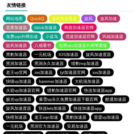
友情链接
网站地图
QuickQ
旋风加速度器
旋风
旋风加速
坚果加速器
tiktok加速器
狗急加速器官网
免费vqn外网加速
小蓝鸟
优途加速器官网
风驰加速器
旋风加速器
八戒看书
免费vps加速器外网苹果版
黑豹加速器
一元机场
IOS加速器
旋风加速度器
黑洞加速噐
黑洞永久加速器
猎豹nvp加速器
老王vp官网
ios加速器
tyl加速器官网
ios加速器
快喵vp加速器
hammer加速器
大机场加速器
火箭vp加速器官网
猎豹加速器官网
快连加速器app
极光vp加速器
暴雪vp永久免费加速器下载官网
酷通加速器
旋风加速度器
快连lets加速器
快连加速器app
快橙加速器
老王vqn加速
黑豹加速器
雷霆vp加速器
一元机场
黑洞官方加速器
安易加速器