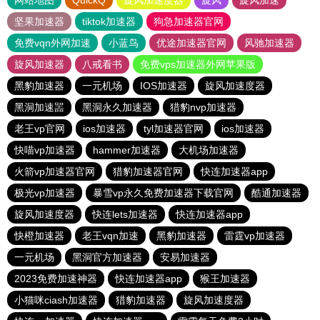
网站地图
QuickQ
旋风加速度器
旋风
旋风加速
坚果加速器
tiktok加速器
狗急加速器官网
免费vqn外网加速
小蓝鸟
优途加速器官网
风驰加速器
旋风加速器
八戒看书
免费vps加速器外网苹果版
黑豹加速器
一元机场
IOS加速器
旋风加速度器
黑洞加速噐
黑洞永久加速器
猎豹nvp加速器
老王vp官网
ios加速器
tyl加速器官网
ios加速器
快喵vp加速器
hammer加速器
大机场加速器
火箭vp加速器官网
猎豹加速器官网
快连加速器app
极光vp加速器
暴雪vp永久免费加速器下载官网
酷通加速器
旋风加速度器
快连lets加速器
快连加速器app
快橙加速器
老王vqn加速
黑豹加速器
雷霆vp加速器
一元机场
黑洞官方加速器
安易加速器
2023免费加速神器
快连加速器app
猴王加速器
小猫咪ciash加速器
猎豹加速器
旋风加速度器