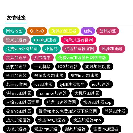
友情链接
网站地图
QuickQ
旋风加速度器
旋风
旋风加速
坚果加速器
tiktok加速器
狗急加速器官网
免费vqn外网加速
小蓝鸟
优途加速器官网
风驰加速器
旋风加速器
八戒看书
免费vps加速器外网苹果版
黑豹加速器
一元机场
IOS加速器
旋风加速度器
黑洞加速噐
黑洞永久加速器
猎豹nvp加速器
老王vp官网
ios加速器
tyl加速器官网
ios加速器
快喵vp加速器
hammer加速器
大机场加速器
火箭vp加速器官网
猎豹加速器官网
快连加速器app
极光vp加速器
暴雪vp永久免费加速器下载官网
酷通加速器
旋风加速度器
快连lets加速器
快连加速器app
快橙加速器
老王vqn加速
黑豹加速器
雷霆vp加速器