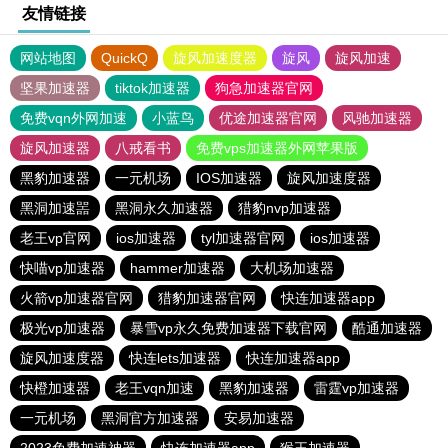
友情链接
网站地图
QuickQ
旋风加速度器
旋风
旋风加速
坚果加速器
tiktok加速器
狗急加速器官网
免费vqn外网加速
小蓝鸟
优途加速器官网
风驰加速器
旋风加速器
八戒看书
免费vps加速器外网苹果版
黑豹加速器
一元机场
IOS加速器
旋风加速度器
黑洞加速噐
黑洞永久加速器
猎豹nvp加速器
老王vp官网
ios加速器
tyl加速器官网
ios加速器
快喵vp加速器
hammer加速器
大机场加速器
火箭vp加速器官网
猎豹加速器官网
快连加速器app
极光vp加速器
暴雪vp永久免费加速器下载官网
酷通加速器
旋风加速度器
快连lets加速器
快连加速器app
快橙加速器
老王vqn加速
黑豹加速器
雷霆vp加速器
一元机场
黑洞官方加速器
安易加速器